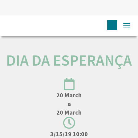
HOME
N
COMUNICAÇÃO
EVENTOS
DIA DA
Togg
ESPERANÇA
navi
DIA DA ESPERANÇA
20 March
a
20 March
3/15/19 10:00