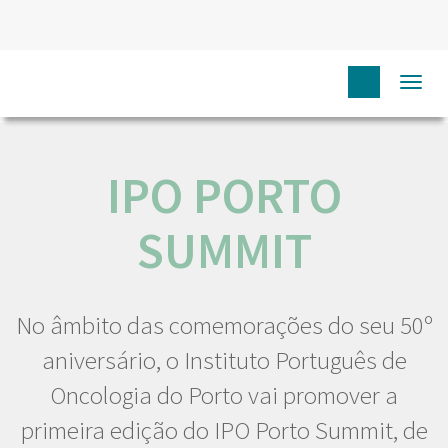
HOME
N
COMUNICAÇÃO
EVENTOS
IPO PORTO
Togg
SUMMIT
navi
IPO PORTO
SUMMIT
No âmbito das comemorações do seu 50º
aniversário, o Instituto Português de
Oncologia do Porto vai promover a
primeira edição do IPO Porto Summit, de