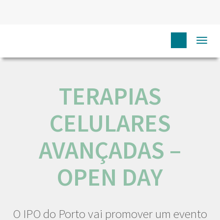
HOME
N
COMUNICAÇÃO
EVENTOS
TERAPIAS
Togg
CELULARES AVANÇADAS – OPEN DAY
navi
TERAPIAS
CELULARES
AVANÇADAS –
OPEN DAY
O IPO do Porto vai promover um evento