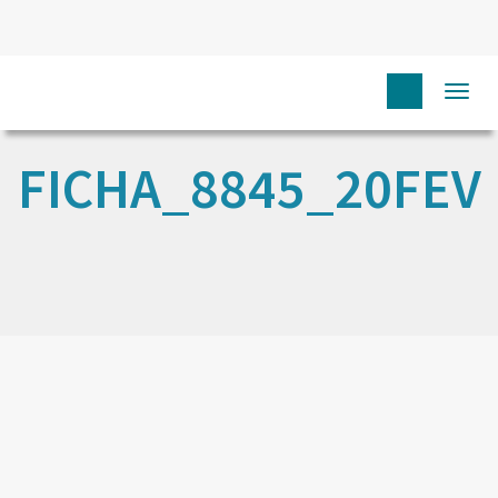
Togg
navi
FICHA_8845_20FEV