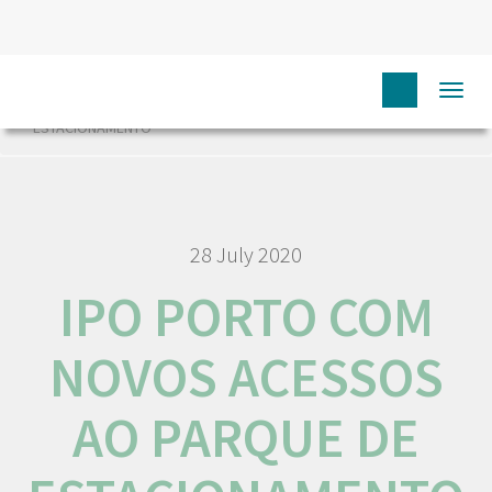
HOME
NÓS IPO
COMUNICAÇÃO
NOTÍCIAS
Togg
IPO PORTO COM NOVOS ACESSOS AO PARQUE DE
navi
ESTACIONAMENTO
28 July 2020
IPO PORTO COM
NOVOS ACESSOS
AO PARQUE DE