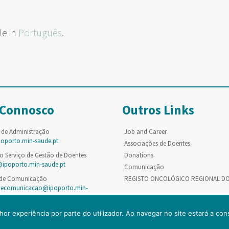
le in
Português
.
 Connosco
Outros Links
 de Administração
Job and Career
poporto.min-saude.pt
Associações de Doentes
o Serviço de Gestão de Doentes
Donations
@ipoporto.min-saude.pt
Comunicação
 de Comunicação
REGISTO ONCOLÓGICO REGIONAL D
decomunicacao@ipoporto.min-
hor experiência por parte do utilizador. Ao navegar no site estará a cons
© Copyright IPO-PORTO. Todos os direitos reservados.