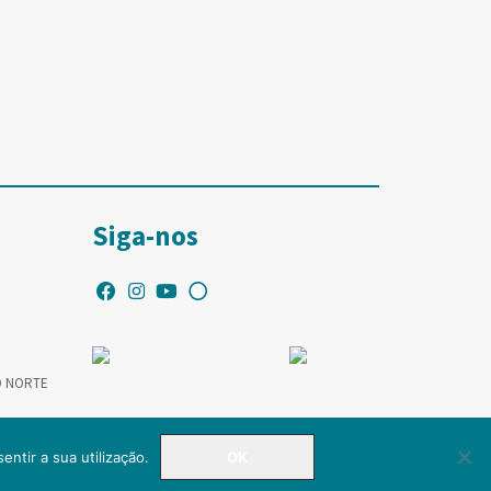
Siga-nos
O NORTE
entir a sua utilização.
OK