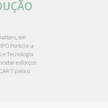
DUÇÃO
atters, em
IPO Porto) e a
 e Tecnologia
ncetar esforços
CAR T para o