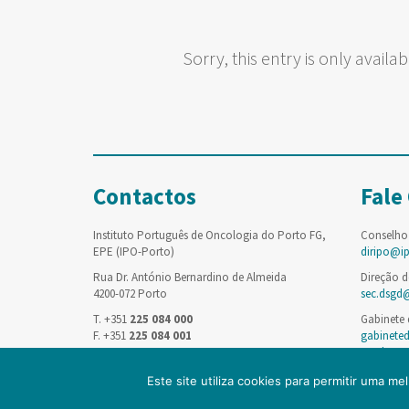
Sorry, this entry is only availab
Contactos
Fale
Instituto Português de Oncologia do Porto FG,
Conselho
EPE (IPO-Porto)
diripo@i
Rua Dr. António Bernardino de Almeida
Direção d
4200-072 Porto
sec.dsgd
T. +351
225 084 000
Gabinete
F. +351
225 084 001
gabinete
saude.pt
Este site utiliza cookies para permitir uma mel