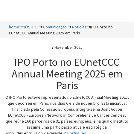
Toggl
naviga
home
NÓS IPO
Comunicação
Notícias
IPO Porto no
EUnetCCC Annual Meeting 2025 em Paris
7 November 2025
IPO Porto no EUnetCCC
Annual Meeting 2025 em
Paris
O IPO Porto esteve representado no EUnetCCC Annual Meeting 2025,
que decorreu em Paris, nos dias 6 e 7 de novembro. Esta iniciativa,
financiada pela Comissão Europeia, integra-se na Joint Action
EUnetCCC - European Network of Comprehensive Cancer Centres,
que reúne 160 parceiros de 31 países europeus, e na qual o Instituto
assume uma participação ativa e estratégica.
Sorry, this entry is only available in
Português
.