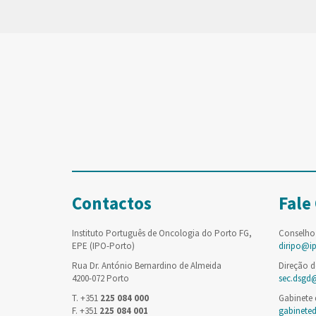
Contactos
Fale
Instituto Português de Oncologia do Porto FG,
Conselho
EPE (IPO-Porto)
diripo@i
Rua Dr. António Bernardino de Almeida
Direção d
4200-072 Porto
sec.dsgd
T. +351
225 084 000
Gabinete
F. +351
225 084 001
gabinete