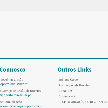
 Connosco
Outros Links
 de Administração
Job and Career
poporto.min-saude.pt
Associações de Doentes
o Serviço de Gestão de Doentes
Donations
@ipoporto.min-saude.pt
Comunicação
 de Comunicação
REGISTO ONCOLÓGICO REGIONAL D
decomunicacao@ipoporto.min-