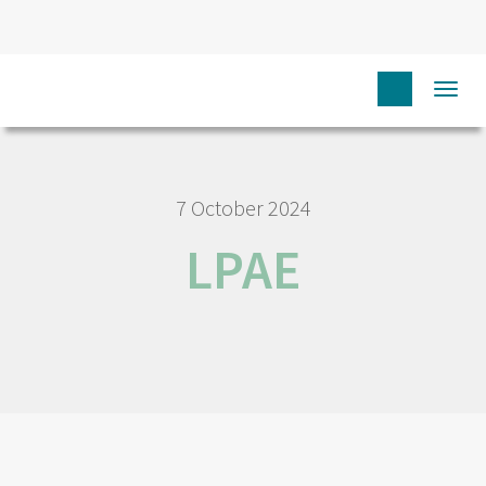
HOME
LPAE
Togg
navi
7 October 2024
LPAE