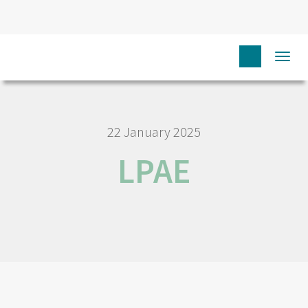
HOME
LPAE
Togg
navi
22 January 2025
LPAE