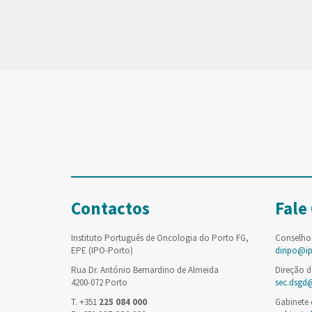
Contactos
Fale
Instituto Português de Oncologia do Porto FG,
Conselho
EPE (IPO-Porto)
diripo@i
Rua Dr. António Bernardino de Almeida
Direção d
4200-072 Porto
sec.dsgd
T. +351
225 084 000
Gabinete