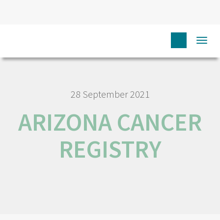
HOME
RORENO LINKS
ARIZONA CANCER REGISTRY
Togg
navi
28 September 2021
ARIZONA CANCER
REGISTRY