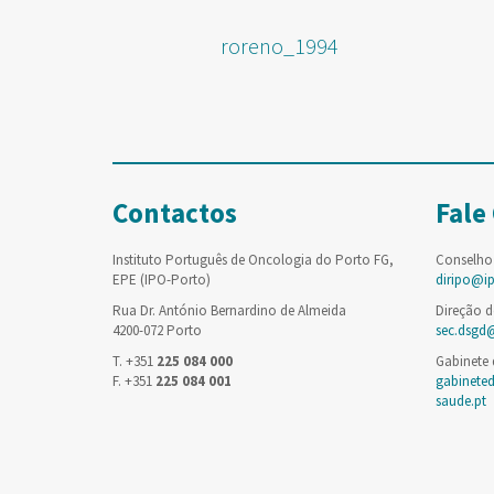
roreno_1994
Contactos
Fale
Instituto Português de Oncologia do Porto FG,
Conselho
EPE (IPO-Porto)
diripo@i
Rua Dr. António Bernardino de Almeida
Direção d
4200-072 Porto
sec.dsgd
T. +351
225 084 000
Gabinete
F. +351
225 084 001
gabinete
saude.pt