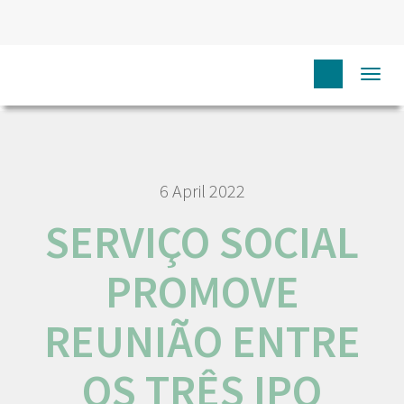
HOME
NÓS IPO
COMUNICAÇÃO
NOTÍCIAS
Togg
SERVIÇO SOCIAL PROMOVE REUNIÃO ENTRE OS TRÊS IPO
navi
6 April 2022
SERVIÇO SOCIAL
PROMOVE
REUNIÃO ENTRE
OS TRÊS IPO