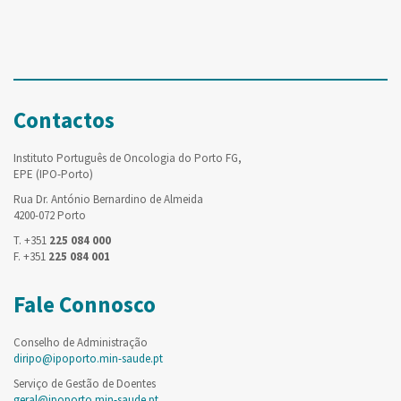
Contactos
Instituto Português de Oncologia do Porto FG,
EPE (IPO-Porto)
Rua Dr. António Bernardino de Almeida
4200-072 Porto
T. +351
225 084 000
F. +351
225 084 001
Fale Connosco
Conselho de Administração
diripo@ipoporto.min-saude.pt
Serviço de Gestão de Doentes
geral@ipoporto.min-saude.pt