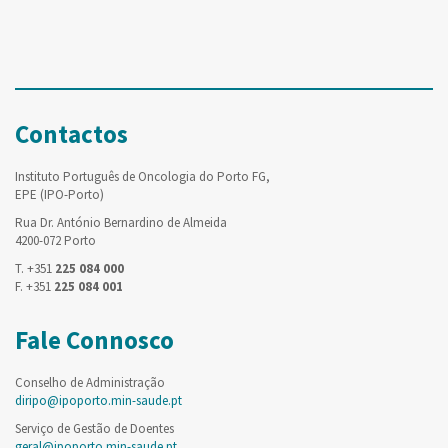
Contactos
Instituto Português de Oncologia do Porto FG,
EPE (IPO-Porto)
Rua Dr. António Bernardino de Almeida
4200-072 Porto
T. +351
225 084 000
F. +351
225 084 001
Fale Connosco
Conselho de Administração
diripo@ipoporto.min-saude.pt
Serviço de Gestão de Doentes
geral@ipoporto.min-saude.pt