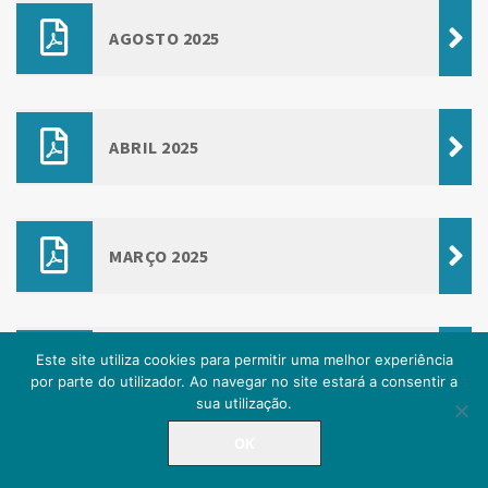
AGOSTO 2025
ABRIL 2025
MARÇO 2025
Este site utiliza cookies para permitir uma melhor experiência
FEVEREIRO 2025
por parte do utilizador. Ao navegar no site estará a consentir a
sua utilização.
OK
LINHA DIRETA
225 084 000
JANEIRO 2025