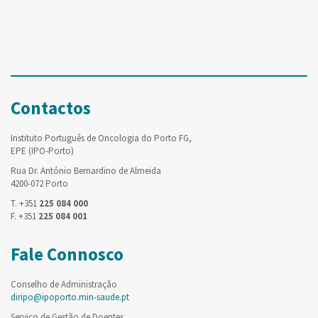
Contactos
Instituto Português de Oncologia do Porto FG,
EPE (IPO-Porto)
Rua Dr. António Bernardino de Almeida
4200-072 Porto
T. +351
225 084 000
F. +351
225 084 001
Fale Connosco
Conselho de Administração
diripo@ipoporto.min-saude.pt
Serviço de Gestão de Doentes