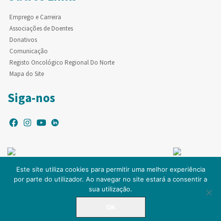
Emprego e Carreira
Associações de Doentes
Donativos
Comunicação
Registo Oncológico Regional Do Norte
Mapa do Site
Siga-nos
Este site utiliza cookies para permitir uma melhor experiência
por parte do utilizador. Ao navegar no site estará a consentir a
© Copyright IPO-PORTO. Todos os direitos reservados.
sua utilização.
OK
LINHA DIRETA
225 084 000