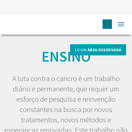
Togg
HOME
EU PROFISSIONAL
ENSINO
navi
ENSINO
LOGIN
ÁREA RESERVADA
A luta contra o cancro é um trabalho
diário e permanente, que requer um
esforço de pesquisa e reinvenção
constantes na busca por novos
tratamentos, novos métodos e
esperanças renovadas. Este trabalho não