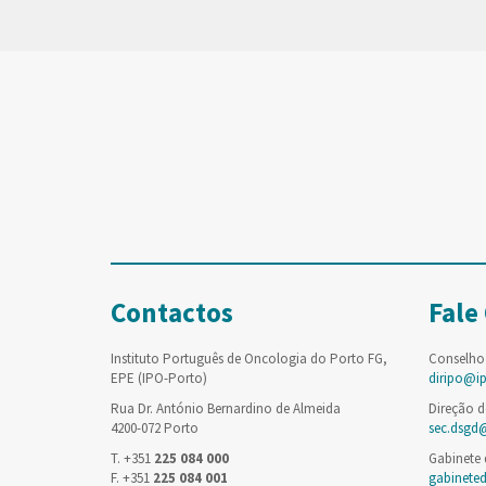
Contactos
Fale
Instituto Português de Oncologia do Porto FG,
Conselho
EPE (IPO-Porto)
diripo@i
Rua Dr. António Bernardino de Almeida
Direção d
4200-072 Porto
sec.dsgd
T. +351
225 084 000
Gabinete
F. +351
225 084 001
gabinete