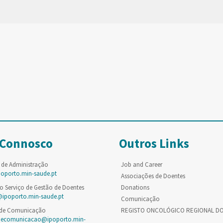
 Connosco
Outros Links
 de Administração
Job and Career
poporto.min-saude.pt
Associações de Doentes
o Serviço de Gestão de Doentes
Donations
@ipoporto.min-saude.pt
Comunicação
 de Comunicação
REGISTO ONCOLÓGICO REGIONAL D
decomunicacao@ipoporto.min-