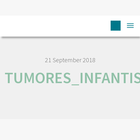
HOME
RORENO DOCUMENTOS
TUMORES_INFANTIS
Tog
nav
21 September 2018
TUMORES_INFANTI