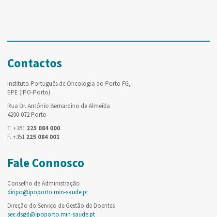
Contactos
Instituto Português de Oncologia do Porto FG,
EPE (IPO-Porto)
Rua Dr. António Bernardino de Almeida
4200-072 Porto
T. +351
225 084 000
F. +351
225 084 001
Fale Connosco
Conselho de Administração
diripo@ipoporto.min-saude.pt
Direção do Serviço de Gestão de Doentes
sec.dsgd@ipoporto.min-saude.pt