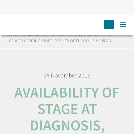
HOME
RORENO PUBLICAÇÕES
AVAILABILITY OF STAGE AT
Togg
DIAGNOSIS, CANCER TREATMENT DELAY AND COMPLIANCE WITH
navi
CANCER GUIDELINES AS CANCER REGISTRY INDICATORS FOR
CANCER CARE IN EUROPE: RESULTS OF EUROCHIP-3 SURVEY.
28 November 2018
AVAILABILITY OF
STAGE AT
DIAGNOSIS,