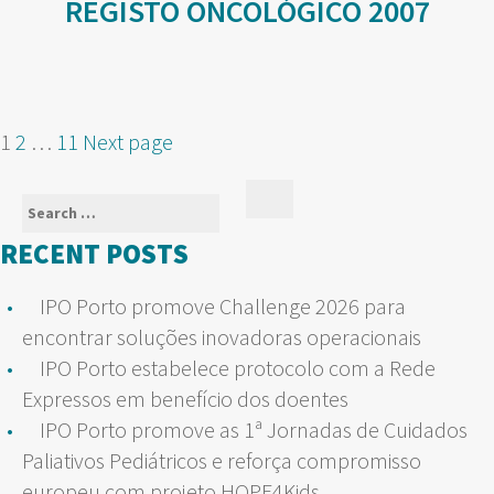
REGISTO ONCOLÓGICO 2007
POSTS
Page
Page
Page
1
2
…
11
Next page
NAVIGATION
Search
Search
for:
RECENT POSTS
IPO Porto promove Challenge 2026 para
encontrar soluções inovadoras operacionais
IPO Porto estabelece protocolo com a Rede
Expressos em benefício dos doentes
IPO Porto promove as 1ª Jornadas de Cuidados
Paliativos Pediátricos e reforça compromisso
europeu com projeto HOPE4Kids