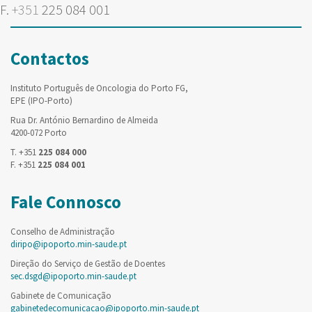
F.
+351
225 084 001
Contactos
Instituto Português de Oncologia do Porto FG,
EPE (IPO-Porto)
Rua Dr. António Bernardino de Almeida
4200-072 Porto
T. +351
225 084 000
F. +351
225 084 001
Fale Connosco
Conselho de Administração
diripo@ipoporto.min-saude.pt
Direção do Serviço de Gestão de Doentes
sec.dsgd@ipoporto.min-saude.pt
Gabinete de Comunicação
gabinetedecomunicacao@ipoporto.min-saude.pt