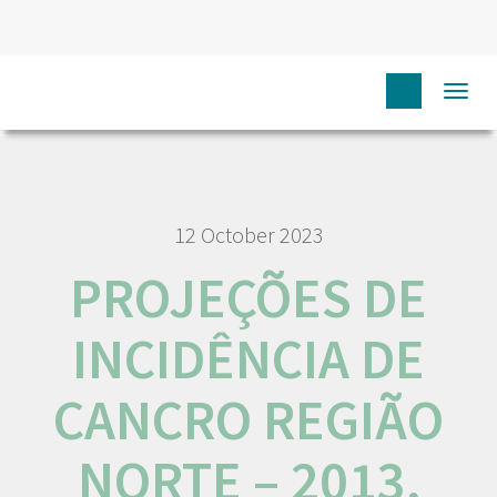
HOME
RORENO PUBLICAÇÕES
PROJEÇÕES DE
Togg
INCIDÊNCIA DE CANCRO REGIÃO NORTE – 2013, 2015 E 2020
navi
12 October 2023
PROJEÇÕES DE
INCIDÊNCIA DE
CANCRO REGIÃO
NORTE – 2013,