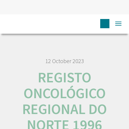
HOME
RORENO PUBLICAÇÕES
REGISTO ONCOLÓGICO
Togg
REGIONAL DO NORTE 1996
navi
12 October 2023
REGISTO
ONCOLÓGICO
REGIONAL DO
NORTE 1996