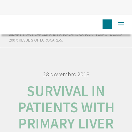
HOME
RORENO PUBLICAÇÕES
SURVIVAL IN PATIENTS
Togg
WITH PRIMARY LIVER CANCER, GALLBLADDER AND EXTRAHEPATIC
navi
BILIARY TRACT CANCER AND PANCREATIC CANCER IN EUROPE 1999-
2007: RESULTS OF EUROCARE-5.
28 Novembro 2018
SURVIVAL IN
PATIENTS WITH
PRIMARY LIVER