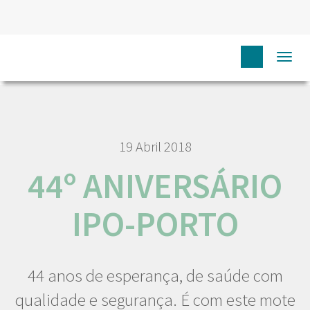
HOME
NÓS IPO
COMUNICAÇÃO
NOTÍCIAS
44º
Togg
ANIVERSÁRIO IPO-PORTO
navi
19 Abril 2018
44º ANIVERSÁRIO
IPO-PORTO
44 anos de esperança, de saúde com
qualidade e segurança. É com este mote