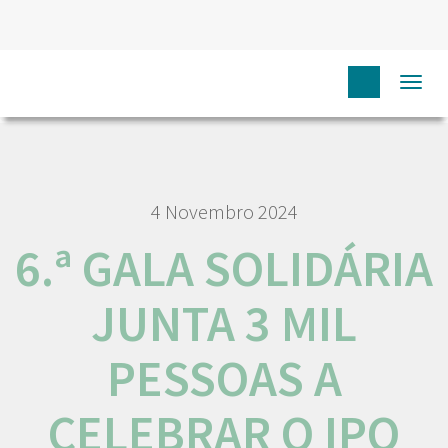
HOME
NÓS IPO
COMUNICAÇÃO
NOTÍCIAS
6.ª
Togg
GALA SOLIDÁRIA JUNTA 3 MIL PESSOAS A CELEBRAR O IPO PORTO
4 Novembro 2024
6.ª GALA SOLIDÁRIA
JUNTA 3 MIL
PESSOAS A
CELEBRAR O IPO