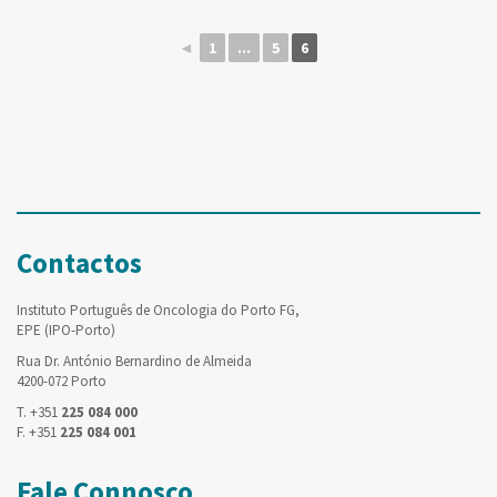
◄
1
...
5
6
Contactos
Instituto Português de Oncologia do Porto FG,
EPE (IPO-Porto)
Rua Dr. António Bernardino de Almeida
4200-072 Porto
T. +351
225 084 000
F. +351
225 084 001
Fale Connosco