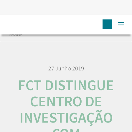
HOME
NÓS IPO
COMUNICAÇÃO
NOTÍCIAS
Togg
FCT DISTINGUE CENTRO DE INVESTIGAÇÃO COM CLASSIFICAÇÃO
navi
MÁXIMA
27 Junho 2019
FCT DISTINGUE
CENTRO DE
INVESTIGAÇÃO