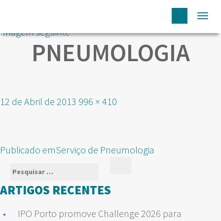
Togg
Imagem seguinte
navi
PNEUMOLOGIA
Publicado
Tamanho
12 de Abril de 2013
996 × 410
em
real
NAVEGAÇÃO
Publicado em
Serviço de Pneumologia
DE
Pesquisar
Pesquisar
ARTIGOS
por:
ARTIGOS RECENTES
IPO Porto promove Challenge 2026 para