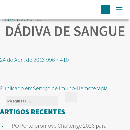
Togg
Imagem seguinte
navi
DÁDIVA DE SANGUE
Publicado
Tamanho
24 de Abril de 2013
996 × 410
em
real
NAVEGAÇÃO
Publicado em
Serviço de Imuno-Hemoterapia
DE
Pesquisar
Pesquisar
ARTIGOS
por:
ARTIGOS RECENTES
IPO Porto promove Challenge 2026 para