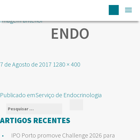
Togg
Imagem anterior
navi
ENDO
Publicado
Tamanho
7 de Agosto de 2017
1280 × 400
em
real
NAVEGAÇÃO
Publicado em
Serviço de Endocrinologia
DE
Pesquisar
Pesquisar
ARTIGOS
por:
ARTIGOS RECENTES
IPO Porto promove Challenge 2026 para