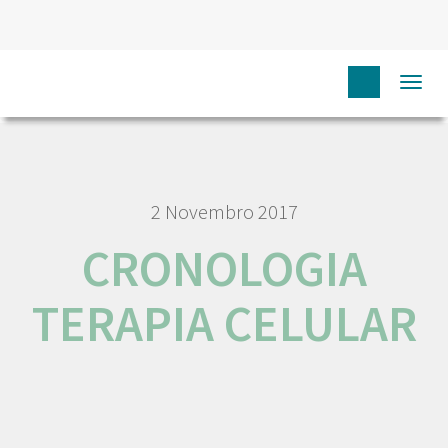
HOME
EU DOENTE
SERVIÇOS
CRONOLOGIA TERAPIA
Togg
CELULAR
navi
2 Novembro 2017
CRONOLOGIA
TERAPIA CELULAR