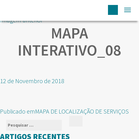
Togg
Imagem anterior
navi
MAPA
INTERATIVO_08
Publicado
12 de Novembro de 2018
em
NAVEGAÇÃO
Publicado em
MAPA DE LOCALIZAÇÃO DE SERVIÇOS
DE
Pesquisar
Pesquisar
ARTIGOS
por:
ARTIGOS RECENTES