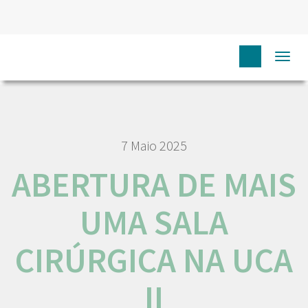
HOME
NÓS IPO
COMUNICAÇÃO
NOTÍCIAS
Togg
ABERTURA DE MAIS UMA SALA CIRÚRGICA NA UCA II
navi
7 Maio 2025
ABERTURA DE MAIS
UMA SALA
CIRÚRGICA NA UCA
II