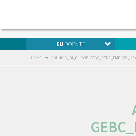
EU
DOENTE
HOME
ANÚNCIO_BI_CI-IPOP-GEBC_PTDC_EME-APL_134
GEBC_