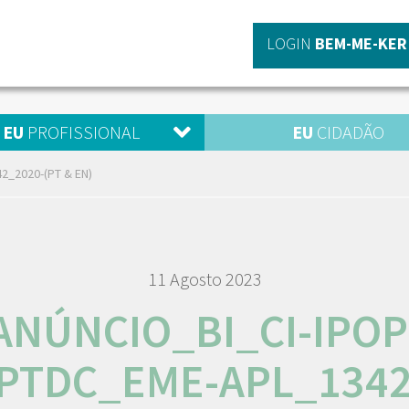
LOGIN
BEM-ME-KER
EU
PROFISSIONAL
EU
CIDADÃO
2_2020-(PT & EN)
11 Agosto 2023
ANÚNCIO_BI_CI-IPOP
PTDC_EME-APL_1342