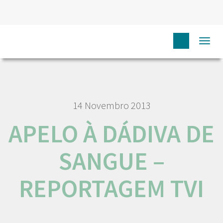
HOME
NÓS IPO
COMUNICAÇÃO
MEDIA
APELO À
Togg
DÁDIVA DE SANGUE – REPORTAGEM TVI
navi
14 Novembro 2013
APELO À DÁDIVA DE
SANGUE –
REPORTAGEM TVI