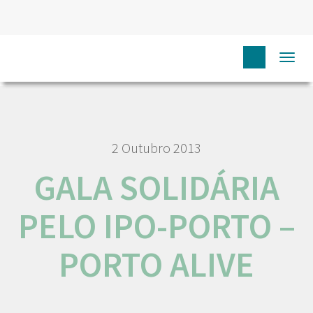
HOME
NÓS IPO
COMUNICAÇÃO
MEDIA
GALA
Togg
SOLIDÁRIA PELO IPO-PORTO – PORTO ALIVE
navi
2 Outubro 2013
GALA SOLIDÁRIA
PELO IPO-PORTO –
PORTO ALIVE