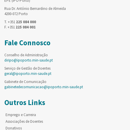
EPE (IPO-Porto)
Rua Dr. António Bernardino de Almeida
4200-072 Porto
T. +351
225 084 000
F. +351
225 084 001
Fale Connosco
Conselho de Administração
diripo@ipoporto.min-saude.pt
Serviço de Gestão de Doentes
geral@ipoporto.min-saude.pt
Gabinete de Comunicação
gabinetedecomunicacao@ipoporto.min-saude.pt
Outros Links
Emprego e Carreira
Associações de Doentes
Donativos