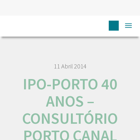
HOME
NÓS IPO
COMUNICAÇÃO
MEDIA
IPO-
Togg
PORTO 40 ANOS – CONSULTÓRIO PORTO CANAL
navi
11 Abril 2014
IPO-PORTO 40
ANOS –
CONSULTÓRIO
PORTO CANAL