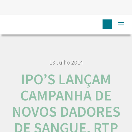
HOME
NÓS IPO
COMUNICAÇÃO
MEDIA
IPO’S
Togg
LANÇAM CAMPANHA DE NOVOS DADORES DE SANGUE, RTP
navi
13 Julho 2014
IPO’S LANÇAM
CAMPANHA DE
NOVOS DADORES
DE SANGUE, RTP