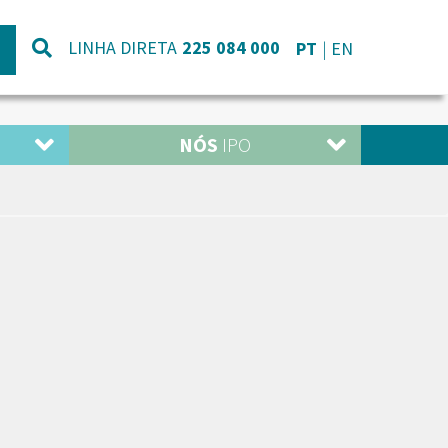
LINHA DIRETA
225 084 000
PT
EN
NÓS
IPO