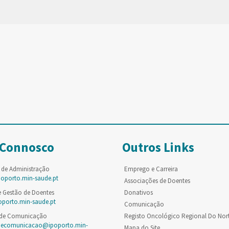
 Connosco
Outros Links
 de Administração
Emprego e Carreira
poporto.min-saude.pt
Associações de Doentes
e Gestão de Doentes
Donativos
oporto.min-saude.pt
Comunicação
 de Comunicação
Registo Oncológico Regional Do Nor
decomunicacao@ipoporto.min-
Mapa do Site