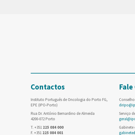
Contactos
Fale
Instituto Português de Oncologia do Porto FG,
Conselho
EPE (IPO-Porto)
diripo@i
Rua Dr. António Bernardino de Almeida
Serviço d
4200-072 Porto
geral@ip
T. +351
225 084 000
Gabinete
F. +351
225 084 001
gabinete