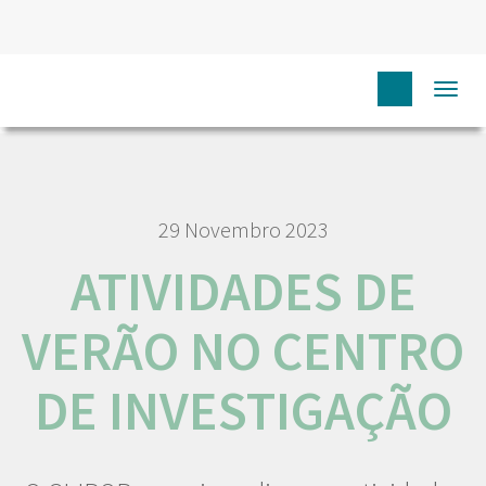
HOME
NÓS IPO
COMUNICAÇÃO
NOTÍCIAS
Togg
ATIVIDADES DE VERÃO NO CENTRO DE INVESTIGAÇÃO
navi
29 Novembro 2023
ATIVIDADES DE
VERÃO NO CENTRO
DE INVESTIGAÇÃO