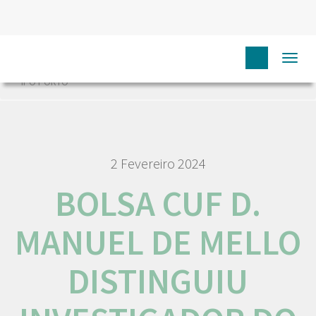
HOME
NÓS IPO
COMUNICAÇÃO
NOTÍCIAS
Togg
BOLSA CUF D. MANUEL DE MELLO DISTINGUIU INVESTIGADOR DO
navi
IPO PORTO
2 Fevereiro 2024
BOLSA CUF D.
MANUEL DE MELLO
DISTINGUIU