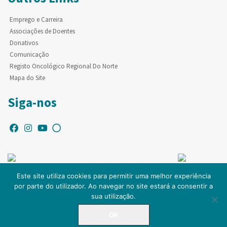
Emprego e Carreira
Associações de Doentes
Donativos
Comunicação
Registo Oncológico Regional Do Norte
Mapa do Site
Siga-nos
Este site utiliza cookies para permitir uma melhor experiência
por parte do utilizador. Ao navegar no site estará a consentir a
© Copyright IPO-PORTO. Todos os direitos reservados.
sua utilização.
OK
LINHA DIRETA
225 084 000