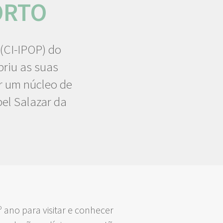
ORTO
(CI-IPOP) do
briu as suas
r um núcleo de
el Salazar da
º ano para visitar e conhecer