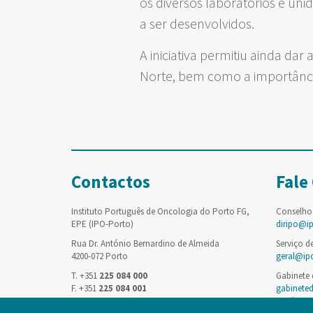
os diversos laboratórios e un
a ser desenvolvidos.
A iniciativa permitiu ainda dar
Norte, bem como a importânci
Contactos
Fale
Instituto Português de Oncologia do Porto FG,
Conselho
EPE (IPO-Porto)
diripo@i
Rua Dr. António Bernardino de Almeida
Serviço d
4200-072 Porto
geral@ip
T. +351
225 084 000
Gabinete
F. +351
225 084 001
gabinete
saude.pt