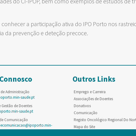
idades do CI-IPOP, bem como exemplos de estudos de tr
 a conhecer a participação ativa do IPO Porto nos rastre
a da prevenção e deteção precoce.
 Connosco
Outros Links
 de Administração
Emprego e Carreira
poporto.min-saude.pt
Associações de Doentes
e Gestão de Doentes
Donativos
oporto.min-saude.pt
Comunicação
 de Comunicação
Registo Oncológico Regional Do Nor
decomunicacao@ipoporto.min-
Mapa do Site