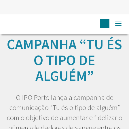
Togg
navi
CAMPANHA “TU ÉS
O TIPO DE
ALGUÉM”
O IPO Porto lança a campanha de
comunicação “Tu és o tipo de alguém”
com o objetivo de aumentar e fidelizar o
número de dadores de sangue entre os