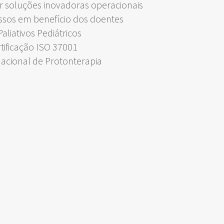
 soluções inovadoras operacionais
ssos em benefício dos doentes
liativos Pediátricos
rtificação ISO 37001
Nacional de Protonterapia