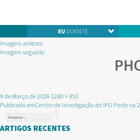
EU
DOENTE
Imagem anterior
Imagem seguinte
PHO
Publicado
Tamanho
9 de Março de 2026
1280 × 853
NAVEGAÇÃO
em
real
Publicado em
Centro de Investigação do IPO Porto na 2
Pesquisar
DE
Pesquisar
por:
ARTIGOS RECENTES
ARTIGOS