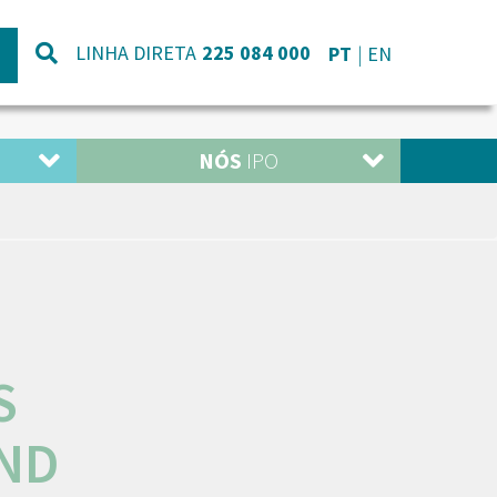
LINHA DIRETA
225 084 000
PT
EN
NÓS
IPO
S
ND