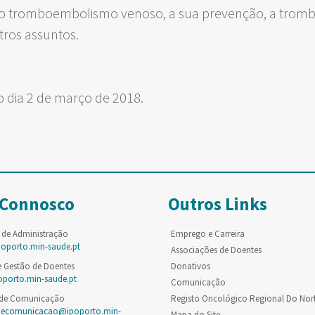
do tromboembolismo venoso, a sua prevenção, a tromb
tros assuntos.
 o dia 2 de março de 2018.
 Connosco
Outros Links
 de Administração
Emprego e Carreira
poporto.min-saude.pt
Associações de Doentes
e Gestão de Doentes
Donativos
oporto.min-saude.pt
Comunicação
 de Comunicação
Registo Oncológico Regional Do Nor
decomunicacao@ipoporto.min-
Mapa do Site