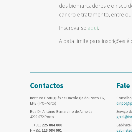
dos biomarcadores e o risco 
cancro e tratamento, entre ou
Inscreva-se
aqui
.
A data limite para inscrições é
Contactos
Fale
Instituto Português de Oncologia do Porto FG,
Conselho
EPE (IPO-Porto)
diripo@i
Rua Dr. António Bernardino de Almeida
Serviço d
4200-072 Porto
geral@ip
T. +351
225 084 000
Gabinete
F. +351
225 084 001
gabinete