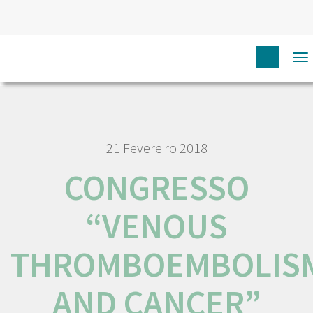
HOME
NÓS IPO
COMUNICAÇÃO
NOTÍCIAS
To
CONGRESSO “VENOUS THROMBOEMBOLISM AND CANCER”
na
21 Fevereiro 2018
CONGRESSO
“VENOUS
THROMBOEMBOLIS
AND CANCER”