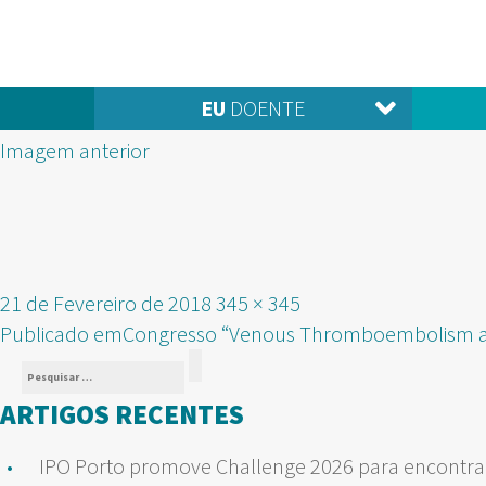
EU
DOENTE
Imagem anterior
Publicado
Tamanho
21 de Fevereiro de 2018
345 × 345
NAVEGAÇÃO
em
real
Publicado em
Congresso “Venous Thromboembolism a
Pesquisar
DE
Pesquisar
por:
ARTIGOS RECENTES
ARTIGOS
IPO Porto promove Challenge 2026 para encontrar