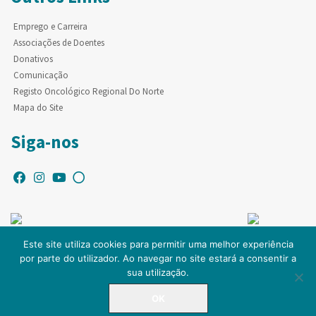
Emprego e Carreira
Associações de Doentes
Donativos
Comunicação
Registo Oncológico Regional Do Norte
Mapa do Site
Siga-nos
Este site utiliza cookies para permitir uma melhor experiência
por parte do utilizador. Ao navegar no site estará a consentir a
© Copyright IPO-PORTO. Todos os direitos reservados.
sua utilização.
OK
LINHA DIRETA
225 084 000